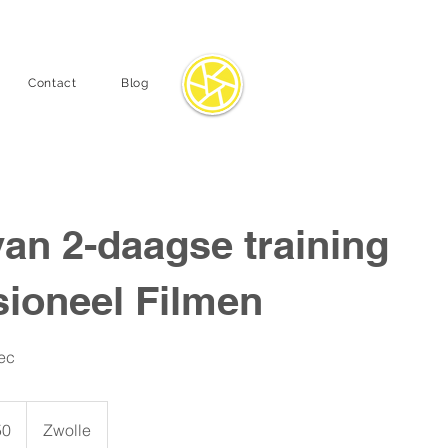
Mellow Lemon | Videoproducties
Contact
Blog
van 2-daagse training
sioneel Filmen
dec
50
Zwolle