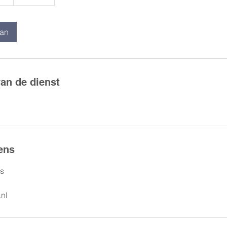
aan
van de dienst
ens
ds
nl