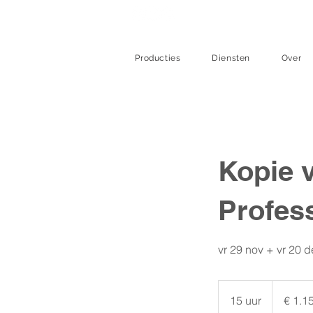
Producties
Diensten
Over
Kopie 
Profes
vr 29 nov + vr 20 
1.150
euro
15 uur
1
€ 1.1