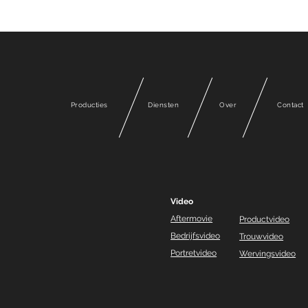
Producties
Diensten
Over
Contact
Video
Aftermovie
Productvideo
Bedrijfsvideo
Trouwvideo
Portretvideo
Wervingsvideo