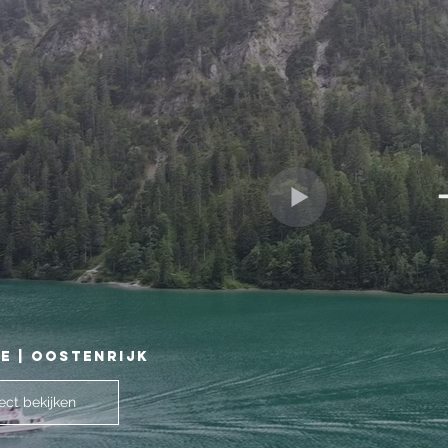
E | OOSTENRIJK
ect bekijken