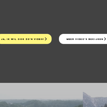
Ja, ik wil ook zo'n video!
Meer video's bekijken