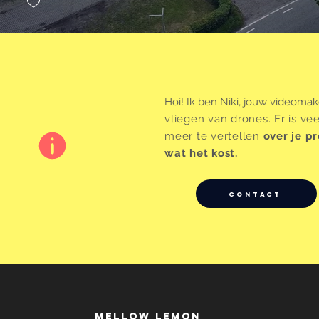
Hoi! Ik ben Niki, jouw videomak
vliegen van drones. Er is v
meer te vertellen
over je pr
wat het kost.
Contact
mellow lemon