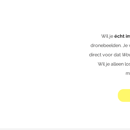
Wil je
écht i
dronebeelden. Je 
direct voor dat
Wow
Wil je alleen l
mo