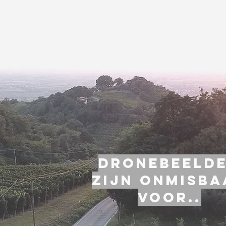
dronebeeld
zijn onmisba
voor..