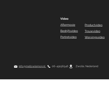
Video
Aftermovie
Productvideo
Bedrijfsvideo
Trouwvideo
Portretvideo
Wervingsvideo
info@mellowlemon.nl
06-49156546 Zwolle, Nederland
© 2023 by MellowLemonMedia