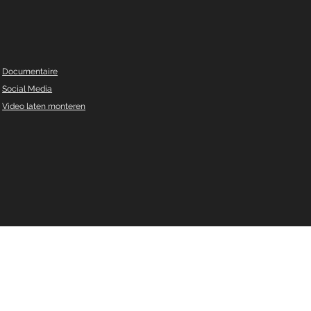
Documentaire
Social Media
Video laten monteren